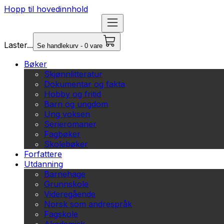
Hopp til hovedinnhold
Laster...
Se handlekurv - 0 vare
Bøker
Skjønnlitteratur
Dokumentar og fakta
Hobby og fritid
Barn og ungdom
Ung voksen
Serieromaner
Fagbøker
Skolebøker
Forfattere
Utdanning
Barnehage
Grunnskole
Videregående
Norsk som andrespråk
Fagskole