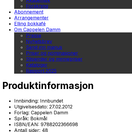
Akademisk
Forskning
Abonnement
Arrangementer
Elling bokkafé
Om Cappelen Damm
Presse
Nyhetsbrev
Send inn manus
Priser og nominasjoner
Stipender og minnepriser
Kataloger
Rapport 2025
Produktinformasjon
Innbinding:
Innbundet
Utgivelsesdato:
27.02.2012
Forlag:
Cappelen Damm
Språk:
Bokmål
ISBN/EAN:
9788202366698
Antall sider:
48