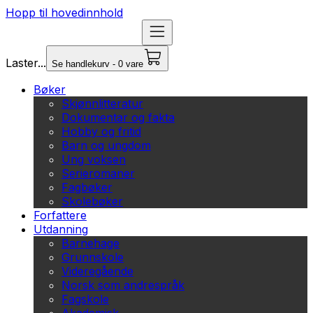
Hopp til hovedinnhold
Laster...
Se handlekurv - 0 vare
Bøker
Skjønnlitteratur
Dokumentar og fakta
Hobby og fritid
Barn og ungdom
Ung voksen
Serieromaner
Fagbøker
Skolebøker
Forfattere
Utdanning
Barnehage
Grunnskole
Videregående
Norsk som andrespråk
Fagskole