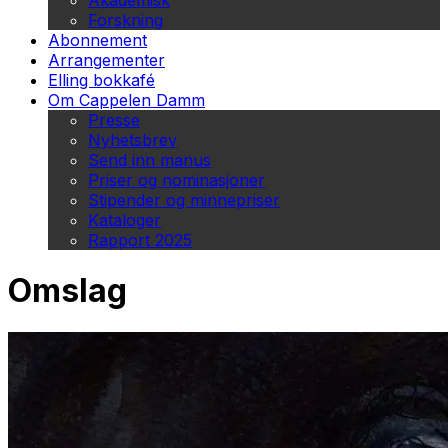
Akademisk
Forskning
Abonnement
Arrangementer
Elling bokkafé
Om Cappelen Damm
Presse
Nyhetsbrev
Send inn manus
Priser og nominasjoner
Stipender og minnepriser
Kataloger
Rapport 2025
Omslag