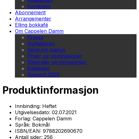
Akademisk
Forskning
Abonnement
Arrangementer
Elling bokkafé
Om Cappelen Damm
Presse
Nyhetsbrev
Send inn manus
Priser og nominasjoner
Stipender og minnepriser
Kataloger
Rapport 2025
Produktinformasjon
Innbinding:
Heftet
Utgivelsesdato:
02.07.2021
Forlag:
Cappelen Damm
Språk:
Bokmål
ISBN/EAN:
9788202690670
Antall sider:
256