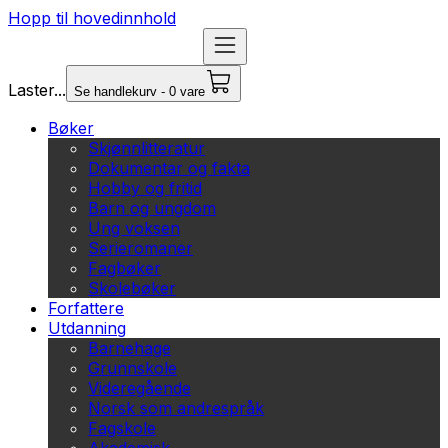
Hopp til hovedinnhold
Laster...
Se handlekurv - 0 vare
Bøker
Skjønnlitteratur
Dokumentar og fakta
Hobby og fritid
Barn og ungdom
Ung voksen
Serieromaner
Fagbøker
Skolebøker
Forfattere
Utdanning
Barnehage
Grunnskole
Videregående
Norsk som andrespråk
Fagskole