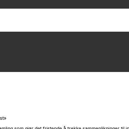
st»
samling som gjør det fristende å trekke sammenlikninger til 