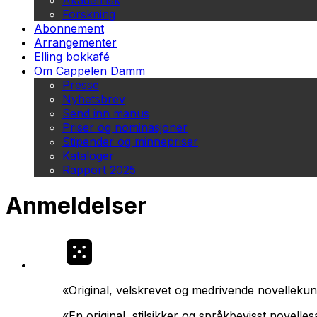
Akademisk
Forskning
Abonnement
Arrangementer
Elling bokkafé
Om Cappelen Damm
Presse
Nyhetsbrev
Send inn manus
Priser og nominasjoner
Stipender og minnepriser
Kataloger
Rapport 2025
Anmeldelser
«Original, velskrevet og medrivende novellekun
«En original, stilsikker og språkbevisst novelle