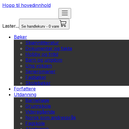
Hopp til hovedinnhold
Laster...
Se handlekurv - 0 vare
Bøker
Skjønnlitteratur
Dokumentar og fakta
Hobby og fritid
Barn og ungdom
Ung voksen
Serieromaner
Fagbøker
Skolebøker
Forfattere
Utdanning
Barnehage
Grunnskole
Videregående
Norsk som andrespråk
Fagskole