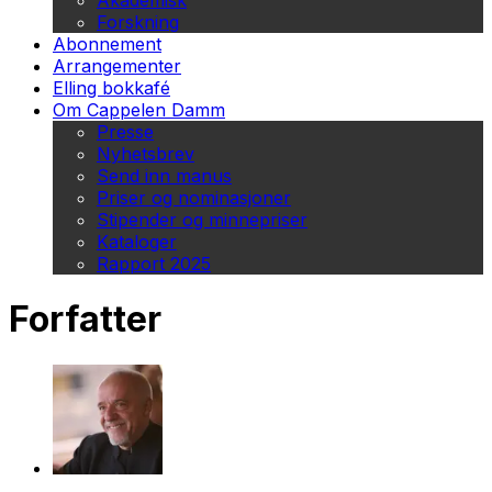
Akademisk
Forskning
Abonnement
Arrangementer
Elling bokkafé
Om Cappelen Damm
Presse
Nyhetsbrev
Send inn manus
Priser og nominasjoner
Stipender og minnepriser
Kataloger
Rapport 2025
Forfatter