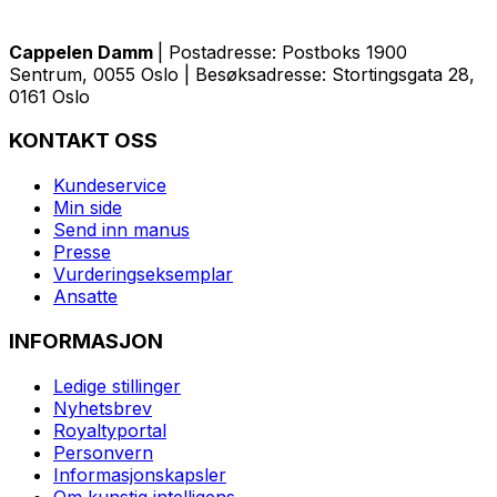
Cappelen Damm
| Postadresse: Postboks 1900
Sentrum, 0055 Oslo | Besøksadresse: Stortingsgata 28,
0161 Oslo
KONTAKT OSS
Kundeservice
Min side
Send inn manus
Presse
Vurderingseksemplar
Ansatte
INFORMASJON
Ledige stillinger
Nyhetsbrev
Royaltyportal
Personvern
Informasjonskapsler
Om kunstig intelligens