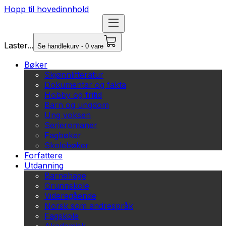
Hopp til hovedinnhold
Laster...
Se handlekurv - 0 vare
Bøker
Skjønnlitteratur
Dokumentar og fakta
Hobby og fritid
Barn og ungdom
Ung voksen
Serieromaner
Fagbøker
Skolebøker
Forfattere
Utdanning
Barnehage
Grunnskole
Videregående
Norsk som andrespråk
Fagskole