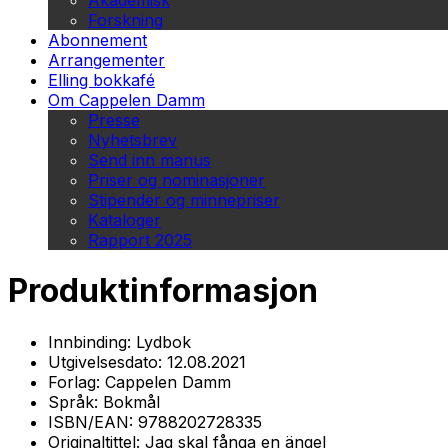
Akademisk
Forskning
Abonnement
Arrangementer
Elling bokkafé
Om Cappelen Damm
Presse
Nyhetsbrev
Send inn manus
Priser og nominasjoner
Stipender og minnepriser
Kataloger
Rapport 2025
Produktinformasjon
Innbinding:
Lydbok
Utgivelsesdato:
12.08.2021
Forlag:
Cappelen Damm
Språk:
Bokmål
ISBN/EAN:
9788202728335
Originaltittel:
Jag skal fånga en ängel