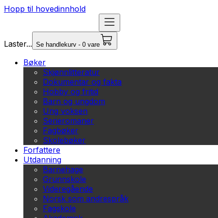
Hopp til hovedinnhold
Laster...
Se handlekurv - 0 vare
Bøker
Skjønnlitteratur
Dokumentar og fakta
Hobby og fritid
Barn og ungdom
Ung voksen
Serieromaner
Fagbøker
Skolebøker
Forfattere
Utdanning
Barnehage
Grunnskole
Videregående
Norsk som andrespråk
Fagskole