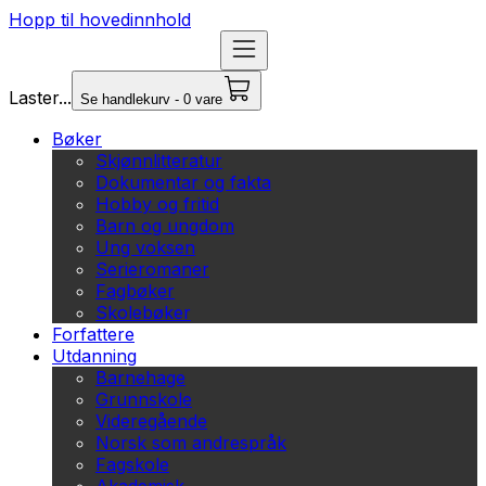
Hopp til hovedinnhold
Laster...
Se handlekurv - 0 vare
Bøker
Skjønnlitteratur
Dokumentar og fakta
Hobby og fritid
Barn og ungdom
Ung voksen
Serieromaner
Fagbøker
Skolebøker
Forfattere
Utdanning
Barnehage
Grunnskole
Videregående
Norsk som andrespråk
Fagskole