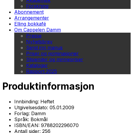
Akademisk
Forskning
Abonnement
Arrangementer
Elling bokkafé
Om Cappelen Damm
Presse
Nyhetsbrev
Send inn manus
Priser og nominasjoner
Stipender og minnepriser
Kataloger
Rapport 2025
Produktinformasjon
Innbinding:
Heftet
Utgivelsesdato:
05.01.2009
Forlag:
Damm
Språk:
Bokmål
ISBN/EAN:
9788202296070
Antall sider:
256