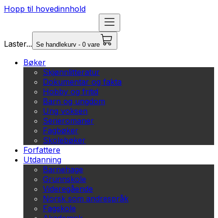
Hopp til hovedinnhold
Laster...
Se handlekurv - 0 vare
Bøker
Skjønnlitteratur
Dokumentar og fakta
Hobby og fritid
Barn og ungdom
Ung voksen
Serieromaner
Fagbøker
Skolebøker
Forfattere
Utdanning
Barnehage
Grunnskole
Videregående
Norsk som andrespråk
Fagskole