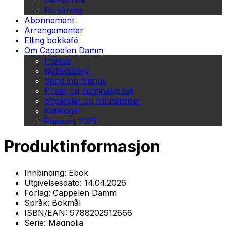
Akademisk
Forskning
Abonnement
Arrangementer
Elling bokkafé
Om Cappelen Damm
Presse
Nyhetsbrev
Send inn manus
Priser og nominasjoner
Stipender og minnepriser
Kataloger
Rapport 2025
Produktinformasjon
Innbinding:
Ebok
Utgivelsesdato:
14.04.2026
Forlag:
Cappelen Damm
Språk:
Bokmål
ISBN/EAN:
9788202912666
Serie:
Magnolia