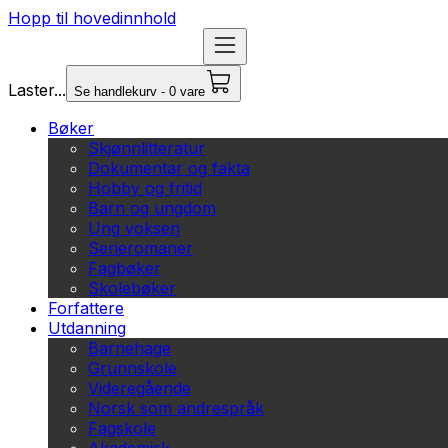
Hopp til hovedinnhold
Laster...
Se handlekurv - 0 vare
Bøker
Skjønnlitteratur
Dokumentar og fakta
Hobby og fritid
Barn og ungdom
Ung voksen
Serieromaner
Fagbøker
Skolebøker
Forfattere
Utdanning
Barnehage
Grunnskole
Videregående
Norsk som andrespråk
Fagskole