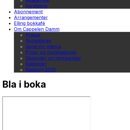
Akademisk
Forskning
Abonnement
Arrangementer
Elling bokkafé
Om Cappelen Damm
Presse
Nyhetsbrev
Send inn manus
Priser og nominasjoner
Stipender og minnepriser
Kataloger
Rapport 2025
Bla i boka