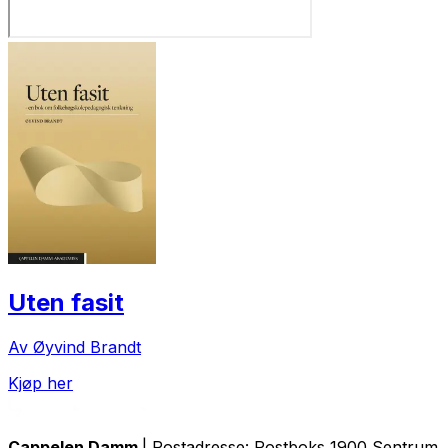
Uten fasit
Av Øyvind Brandt
Kjøp her
Cappelen Damm
| Postadresse: Postboks 1900 Sentrum, 