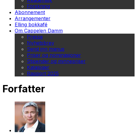
Akademisk
Forskning
Abonnement
Arrangementer
Elling bokkafé
Om Cappelen Damm
Presse
Nyhetsbrev
Send inn manus
Priser og nominasjoner
Stipender og minnepriser
Kataloger
Rapport 2025
Forfatter