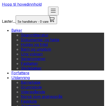
Hopp til hovedinnhold
Laster...
Se handlekurv - 0 vare
Bøker
Skjønnlitteratur
Dokumentar og fakta
Hobby og fritid
Barn og ungdom
Ung voksen
Serieromaner
Fagbøker
Skolebøker
Forfattere
Utdanning
Barnehage
Grunnskole
Videregående
Norsk som andrespråk
Fagskole