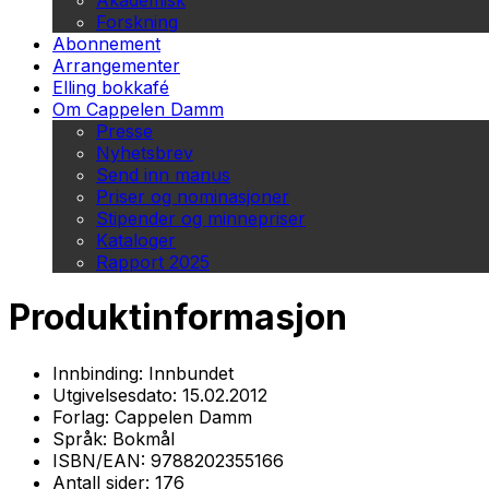
Akademisk
Forskning
Abonnement
Arrangementer
Elling bokkafé
Om Cappelen Damm
Presse
Nyhetsbrev
Send inn manus
Priser og nominasjoner
Stipender og minnepriser
Kataloger
Rapport 2025
Produktinformasjon
Innbinding:
Innbundet
Utgivelsesdato:
15.02.2012
Forlag:
Cappelen Damm
Språk:
Bokmål
ISBN/EAN:
9788202355166
Antall sider:
176