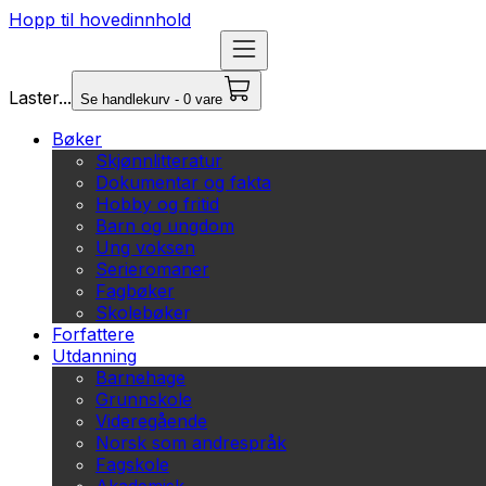
Hopp til hovedinnhold
Laster...
Se handlekurv - 0 vare
Bøker
Skjønnlitteratur
Dokumentar og fakta
Hobby og fritid
Barn og ungdom
Ung voksen
Serieromaner
Fagbøker
Skolebøker
Forfattere
Utdanning
Barnehage
Grunnskole
Videregående
Norsk som andrespråk
Fagskole