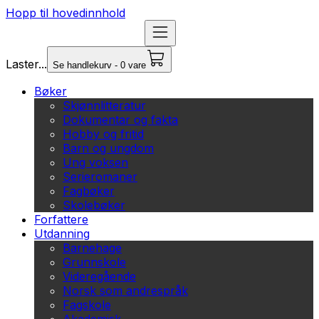
Hopp til hovedinnhold
Laster...
Se handlekurv - 0 vare
Bøker
Skjønnlitteratur
Dokumentar og fakta
Hobby og fritid
Barn og ungdom
Ung voksen
Serieromaner
Fagbøker
Skolebøker
Forfattere
Utdanning
Barnehage
Grunnskole
Videregående
Norsk som andrespråk
Fagskole