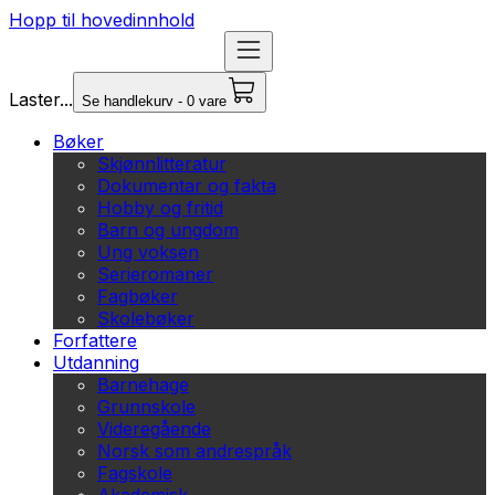
Hopp til hovedinnhold
Laster...
Se handlekurv - 0 vare
Bøker
Skjønnlitteratur
Dokumentar og fakta
Hobby og fritid
Barn og ungdom
Ung voksen
Serieromaner
Fagbøker
Skolebøker
Forfattere
Utdanning
Barnehage
Grunnskole
Videregående
Norsk som andrespråk
Fagskole