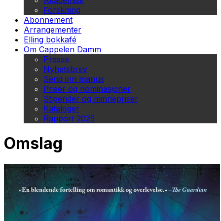
Akademisk
Forskning
Abonnement
Arrangementer
Elling bokkafé
Om Cappelen Damm
Presse
Nyhetsbrev
Send inn manus
Priser og nominasjoner
Stipender og minnepriser
Kataloger
Rapport 2025
Omslag