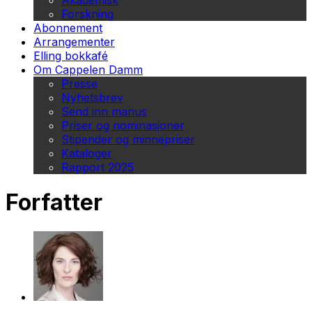
Akademisk
Forskning
Abonnement
Arrangementer
Elling bokkafé
Om Cappelen Damm
Presse
Nyhetsbrev
Send inn manus
Priser og nominasjoner
Stipender og minnepriser
Kataloger
Rapport 2025
Forfatter