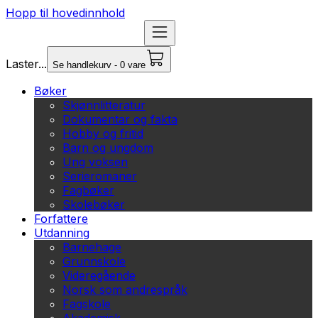
Hopp til hovedinnhold
Laster...
Se handlekurv - 0 vare
Bøker
Skjønnlitteratur
Dokumentar og fakta
Hobby og fritid
Barn og ungdom
Ung voksen
Serieromaner
Fagbøker
Skolebøker
Forfattere
Utdanning
Barnehage
Grunnskole
Videregående
Norsk som andrespråk
Fagskole