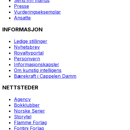
Send inn manus
Presse
Vurderingseksemplar
Ansatte
INFORMASJON
Ledige stillinger
Nyhetsbrev
Royaltyportal
Personvern
Informasjonskapsler
Om kunstig intelligens
Bærekraft i Cappelen Damm
NETTSTEDER
Agency
Bokklubber
Norske Serier
Storytel
Flamme Forlag
Fontini Forlag