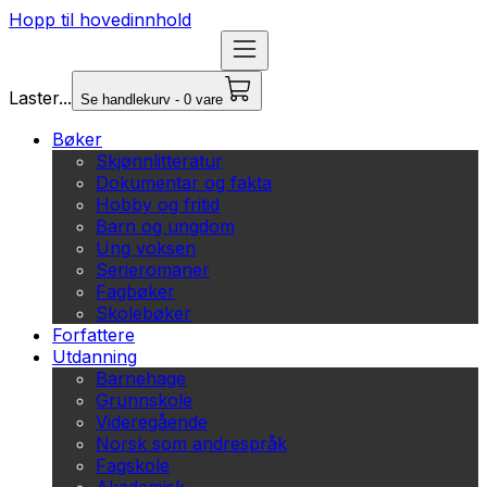
Hopp til hovedinnhold
Laster...
Se handlekurv - 0 vare
Bøker
Skjønnlitteratur
Dokumentar og fakta
Hobby og fritid
Barn og ungdom
Ung voksen
Serieromaner
Fagbøker
Skolebøker
Forfattere
Utdanning
Barnehage
Grunnskole
Videregående
Norsk som andrespråk
Fagskole