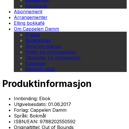
Akademisk
Forskning
Abonnement
Arrangementer
Elling bokkafé
Om Cappelen Damm
Presse
Nyhetsbrev
Send inn manus
Priser og nominasjoner
Stipender og minnepriser
Kataloger
Rapport 2025
Produktinformasjon
Innbinding:
Ebok
Utgivelsesdato:
01.06.2017
Forlag:
Cappelen Damm
Språk:
Bokmål
ISBN/EAN:
9788202550592
Originaltittel:
Out of Bounds