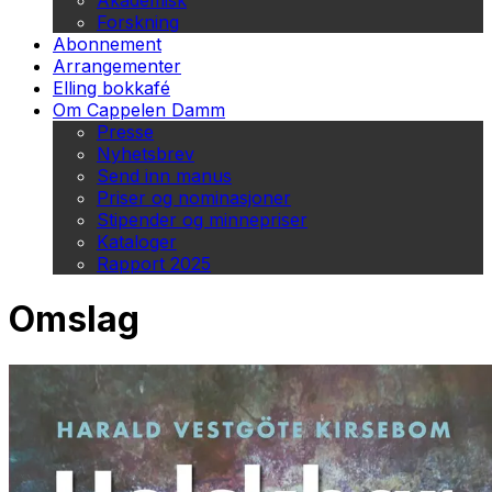
Akademisk
Forskning
Abonnement
Arrangementer
Elling bokkafé
Om Cappelen Damm
Presse
Nyhetsbrev
Send inn manus
Priser og nominasjoner
Stipender og minnepriser
Kataloger
Rapport 2025
Omslag