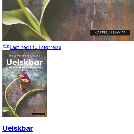
Last ned i full størrelse
Uelskbar