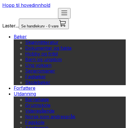
Hopp til hovedinnhold
Laster...
Se handlekurv - 0 vare
Bøker
Skjønnlitteratur
Dokumentar og fakta
Hobby og fritid
Barn og ungdom
Ung voksen
Serieromaner
Fagbøker
Skolebøker
Forfattere
Utdanning
Barnehage
Grunnskole
Videregående
Norsk som andrespråk
Fagskole