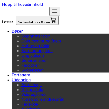
Hopp til hovedinnhold
Laster...
Se handlekurv - 0 vare
Bøker
Skjønnlitteratur
Dokumentar og fakta
Hobby og fritid
Barn og ungdom
Ung voksen
Serieromaner
Fagbøker
Skolebøker
Forfattere
Utdanning
Barnehage
Grunnskole
Videregående
Norsk som andrespråk
Fagskole