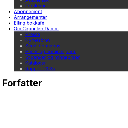
Akademisk
Forskning
Abonnement
Arrangementer
Elling bokkafé
Om Cappelen Damm
Presse
Nyhetsbrev
Send inn manus
Priser og nominasjoner
Stipender og minnepriser
Kataloger
Rapport 2025
Forfatter