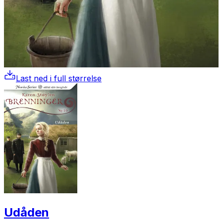
Last ned i full størrelse
Udåden