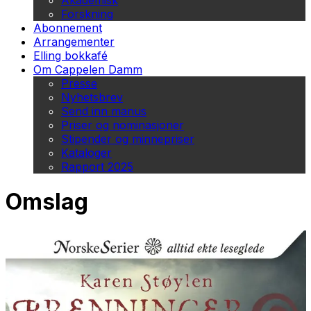
Akademisk
Forskning
Abonnement
Arrangementer
Elling bokkafé
Om Cappelen Damm
Presse
Nyhetsbrev
Send inn manus
Priser og nominasjoner
Stipender og minnepriser
Kataloger
Rapport 2025
Omslag