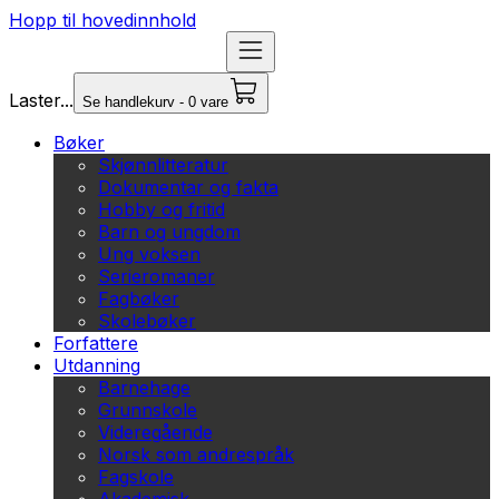
Hopp til hovedinnhold
Laster...
Se handlekurv - 0 vare
Bøker
Skjønnlitteratur
Dokumentar og fakta
Hobby og fritid
Barn og ungdom
Ung voksen
Serieromaner
Fagbøker
Skolebøker
Forfattere
Utdanning
Barnehage
Grunnskole
Videregående
Norsk som andrespråk
Fagskole