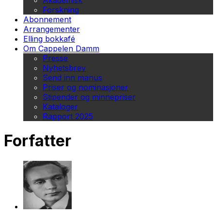
Akademisk
Forskning
Abonnement
Arrangementer
Elling bokkafé
Om Cappelen Damm
Presse
Nyhetsbrev
Send inn manus
Priser og nominasjoner
Stipender og minnepriser
Kataloger
Rapport 2025
Forfatter