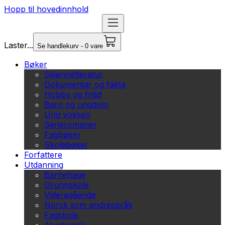
Hopp til hovedinnhold
Laster...
Se handlekurv - 0 vare
Bøker
Skjønnlitteratur
Dokumentar og fakta
Hobby og fritid
Barn og ungdom
Ung voksen
Serieromaner
Fagbøker
Skolebøker
Forfattere
Utdanning
Barnehage
Grunnskole
Videregående
Norsk som andrespråk
Fagskole