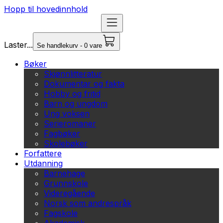
Hopp til hovedinnhold
Laster...
Se handlekurv - 0 vare
Bøker
Skjønnlitteratur
Dokumentar og fakta
Hobby og fritid
Barn og ungdom
Ung voksen
Serieromaner
Fagbøker
Skolebøker
Forfattere
Utdanning
Barnehage
Grunnskole
Videregående
Norsk som andrespråk
Fagskole