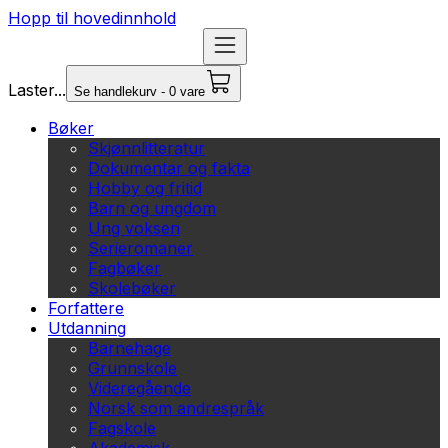
Hopp til hovedinnhold
Laster...
Se handlekurv - 0 vare
Bøker
Skjønnlitteratur
Dokumentar og fakta
Hobby og fritid
Barn og ungdom
Ung voksen
Serieromaner
Fagbøker
Skolebøker
Forfattere
Utdanning
Barnehage
Grunnskole
Videregående
Norsk som andrespråk
Fagskole