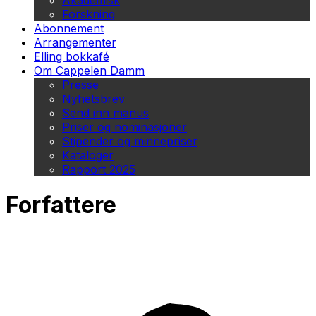
Akademisk
Forskning
Abonnement
Arrangementer
Elling bokkafé
Om Cappelen Damm
Presse
Nyhetsbrev
Send inn manus
Priser og nominasjoner
Stipender og minnepriser
Kataloger
Rapport 2025
Forfattere