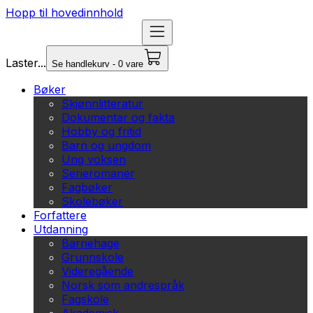
Hopp til hovedinnhold
Laster...
Se handlekurv - 0 vare
Bøker
Skjønnlitteratur
Dokumentar og fakta
Hobby og fritid
Barn og ungdom
Ung voksen
Serieromaner
Fagbøker
Skolebøker
Forfattere
Utdanning
Barnehage
Grunnskole
Videregående
Norsk som andrespråk
Fagskole