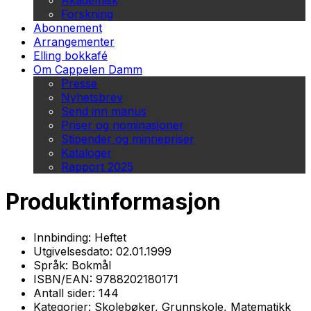
Akademisk
Forskning
Abonnement
Arrangementer
Elling bokkafé
Om Cappelen Damm
Presse
Nyhetsbrev
Send inn manus
Priser og nominasjoner
Stipender og minnepriser
Kataloger
Rapport 2025
Produktinformasjon
Innbinding:
Heftet
Utgivelsesdato:
02.01.1999
Språk:
Bokmål
ISBN/EAN:
9788202180171
Antall sider:
144
Kategorier:
Skolebøker, Grunnskole, Matematikk