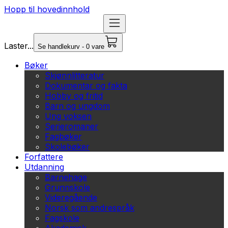
Hopp til hovedinnhold
Laster...
Se handlekurv - 0 vare
Bøker
Skjønnlitteratur
Dokumentar og fakta
Hobby og fritid
Barn og ungdom
Ung voksen
Serieromaner
Fagbøker
Skolebøker
Forfattere
Utdanning
Barnehage
Grunnskole
Videregående
Norsk som andrespråk
Fagskole