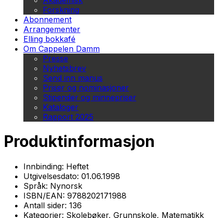
Akademisk
Forskning
Abonnement
Arrangementer
Elling bokkafé
Om Cappelen Damm
Presse
Nyhetsbrev
Send inn manus
Priser og nominasjoner
Stipender og minnepriser
Kataloger
Rapport 2025
Produktinformasjon
Innbinding:
Heftet
Utgivelsesdato:
01.06.1998
Språk:
Nynorsk
ISBN/EAN:
9788202171988
Antall sider:
136
Kategorier:
Skolebøker, Grunnskole, Matematikk