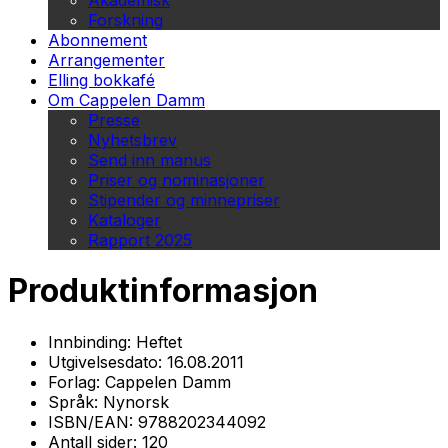
Akademisk
Forskning
Abonnement
Arrangementer
Elling bokkafé
Om Cappelen Damm
Presse
Nyhetsbrev
Send inn manus
Priser og nominasjoner
Stipender og minnepriser
Kataloger
Rapport 2025
Produktinformasjon
Innbinding:
Heftet
Utgivelsesdato:
16.08.2011
Forlag:
Cappelen Damm
Språk:
Nynorsk
ISBN/EAN:
9788202344092
Antall sider:
120