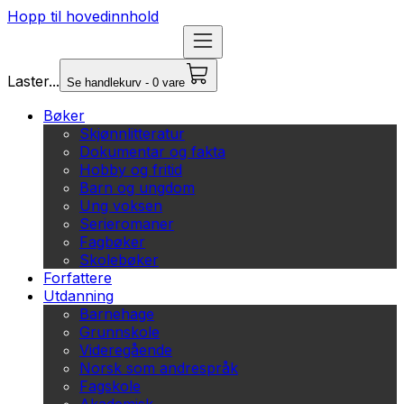
Hopp til hovedinnhold
Laster...
Se handlekurv - 0 vare
Bøker
Skjønnlitteratur
Dokumentar og fakta
Hobby og fritid
Barn og ungdom
Ung voksen
Serieromaner
Fagbøker
Skolebøker
Forfattere
Utdanning
Barnehage
Grunnskole
Videregående
Norsk som andrespråk
Fagskole