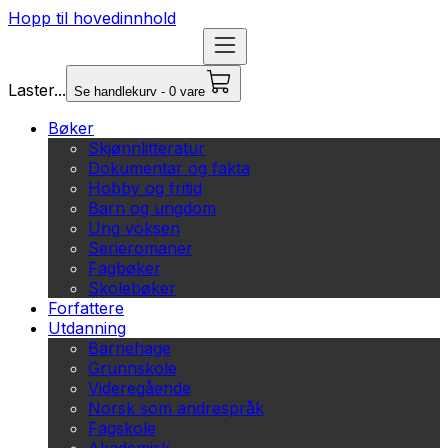
Hopp til hovedinnhold
Laster...
Se handlekurv - 0 vare
Bøker
Skjønnlitteratur
Dokumentar og fakta
Hobby og fritid
Barn og ungdom
Ung voksen
Serieromaner
Fagbøker
Skolebøker
Forfattere
Utdanning
Barnehage
Grunnskole
Videregående
Norsk som andrespråk
Fagskole