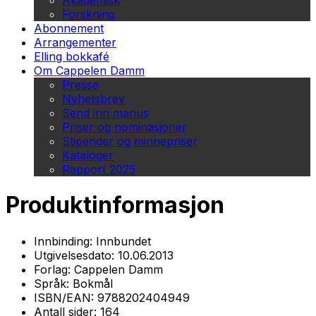
Akademisk
Forskning
Abonnement
Arrangementer
Elling bokkafé
Om Cappelen Damm
Presse
Nyhetsbrev
Send inn manus
Priser og nominasjoner
Stipender og minnepriser
Kataloger
Rapport 2025
Produktinformasjon
Innbinding:
Innbundet
Utgivelsesdato:
10.06.2013
Forlag:
Cappelen Damm
Språk:
Bokmål
ISBN/EAN:
9788202404949
Antall sider:
164