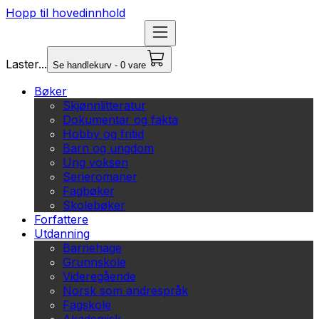
Hopp til hovedinnhold
Laster...
Se handlekurv - 0 vare
Bøker
Skjønnlitteratur
Dokumentar og fakta
Hobby og fritid
Barn og ungdom
Ung voksen
Serieromaner
Fagbøker
Skolebøker
Forfattere
Utdanning
Barnehage
Grunnskole
Videregående
Norsk som andrespråk
Fagskole