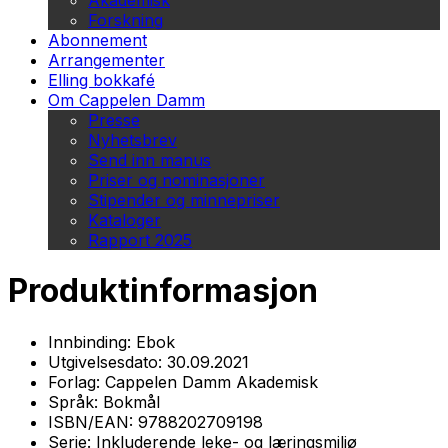
Akademisk
Forskning
Abonnement
Arrangementer
Elling bokkafé
Om Cappelen Damm
Presse
Nyhetsbrev
Send inn manus
Priser og nominasjoner
Stipender og minnepriser
Kataloger
Rapport 2025
Produktinformasjon
Innbinding:
Ebok
Utgivelsesdato:
30.09.2021
Forlag:
Cappelen Damm Akademisk
Språk:
Bokmål
ISBN/EAN:
9788202709198
Serie:
Inkluderende leke- og læringsmiljø