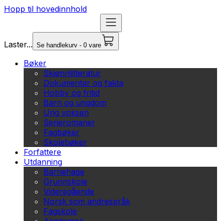
Hopp til hovedinnhold
Laster...
Se handlekurv - 0 vare
Bøker
Skjønnlitteratur
Dokumentar og fakta
Hobby og fritid
Barn og ungdom
Ung voksen
Serieromaner
Fagbøker
Skolebøker
Forfattere
Utdanning
Barnehage
Grunnskole
Videregående
Norsk som andrespråk
Fagskole