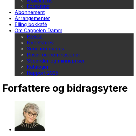
Akademisk
Forskning
Abonnement
Arrangementer
Elling bokkafé
Om Cappelen Damm
Presse
Nyhetsbrev
Send inn manus
Priser og nominasjoner
Stipender og minnepriser
Kataloger
Rapport 2025
Forfattere og bidragsytere