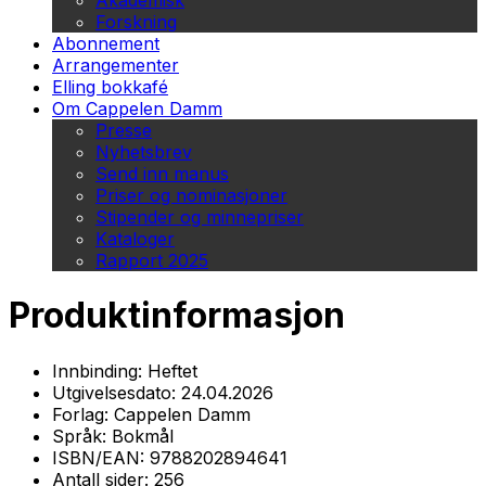
Akademisk
Forskning
Abonnement
Arrangementer
Elling bokkafé
Om Cappelen Damm
Presse
Nyhetsbrev
Send inn manus
Priser og nominasjoner
Stipender og minnepriser
Kataloger
Rapport 2025
Produktinformasjon
Innbinding:
Heftet
Utgivelsesdato:
24.04.2026
Forlag:
Cappelen Damm
Språk:
Bokmål
ISBN/EAN:
9788202894641
Antall sider:
256