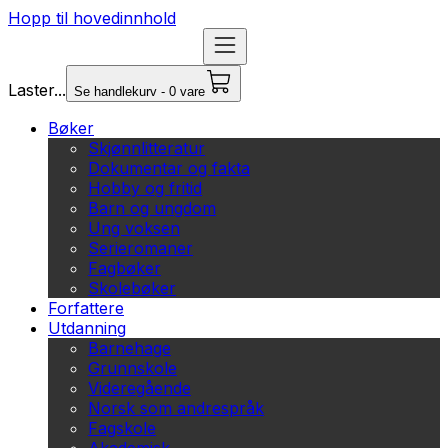
Hopp til hovedinnhold
Laster...
Se handlekurv - 0 vare
Bøker
Skjønnlitteratur
Dokumentar og fakta
Hobby og fritid
Barn og ungdom
Ung voksen
Serieromaner
Fagbøker
Skolebøker
Forfattere
Utdanning
Barnehage
Grunnskole
Videregående
Norsk som andrespråk
Fagskole