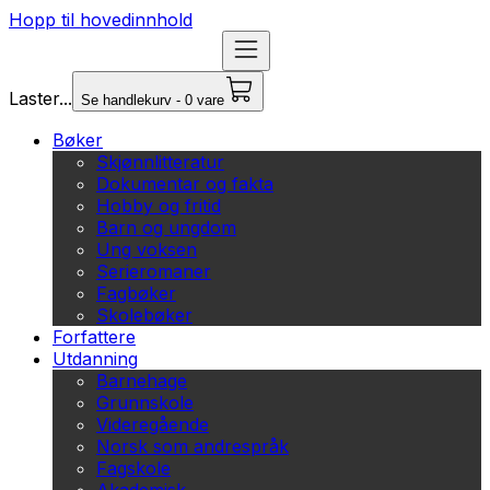
Hopp til hovedinnhold
Laster...
Se handlekurv - 0 vare
Bøker
Skjønnlitteratur
Dokumentar og fakta
Hobby og fritid
Barn og ungdom
Ung voksen
Serieromaner
Fagbøker
Skolebøker
Forfattere
Utdanning
Barnehage
Grunnskole
Videregående
Norsk som andrespråk
Fagskole