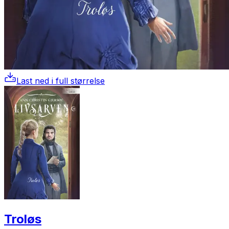
Last ned i full størrelse
Troløs