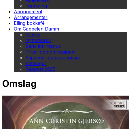
Akademisk
Forskning
Abonnement
Arrangementer
Elling bokkafé
Om Cappelen Damm
Presse
Nyhetsbrev
Send inn manus
Priser og nominasjoner
Stipender og minnepriser
Kataloger
Rapport 2025
Omslag