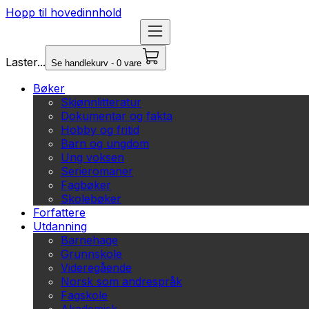
Hopp til hovedinnhold
Laster...
Se handlekurv - 0 vare
Bøker
Skjønnlitteratur
Dokumentar og fakta
Hobby og fritid
Barn og ungdom
Ung voksen
Serieromaner
Fagbøker
Skolebøker
Forfattere
Utdanning
Barnehage
Grunnskole
Videregående
Norsk som andrespråk
Fagskole