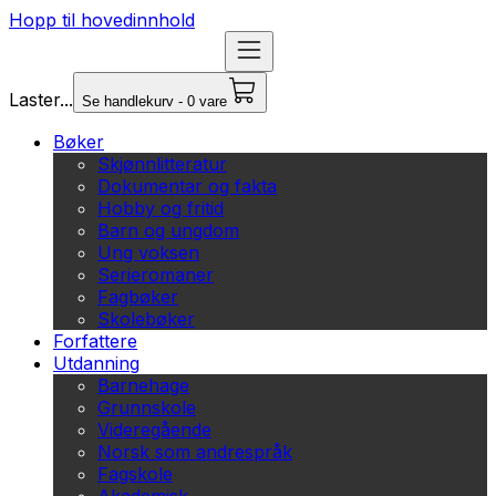
Hopp til hovedinnhold
Laster...
Se handlekurv - 0 vare
Bøker
Skjønnlitteratur
Dokumentar og fakta
Hobby og fritid
Barn og ungdom
Ung voksen
Serieromaner
Fagbøker
Skolebøker
Forfattere
Utdanning
Barnehage
Grunnskole
Videregående
Norsk som andrespråk
Fagskole