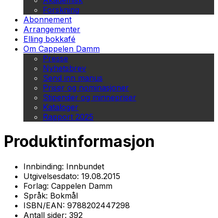
Akademisk
Forskning
Abonnement
Arrangementer
Elling bokkafé
Om Cappelen Damm
Presse
Nyhetsbrev
Send inn manus
Priser og nominasjoner
Stipender og minnepriser
Kataloger
Rapport 2025
Produktinformasjon
Innbinding:
Innbundet
Utgivelsesdato:
19.08.2015
Forlag:
Cappelen Damm
Språk:
Bokmål
ISBN/EAN:
9788202447298
Antall sider:
392