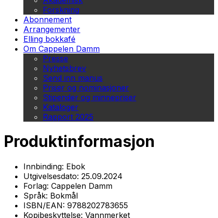
Akademisk
Forskning
Abonnement
Arrangementer
Elling bokkafé
Om Cappelen Damm
Presse
Nyhetsbrev
Send inn manus
Priser og nominasjoner
Stipender og minnepriser
Kataloger
Rapport 2025
Produktinformasjon
Innbinding:
Ebok
Utgivelsesdato:
25.09.2024
Forlag:
Cappelen Damm
Språk:
Bokmål
ISBN/EAN:
9788202783655
Kopibeskyttelse:
Vannmerket