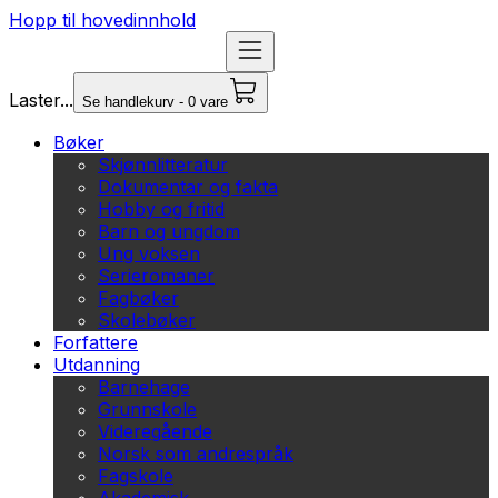
Hopp til hovedinnhold
Laster...
Se handlekurv - 0 vare
Bøker
Skjønnlitteratur
Dokumentar og fakta
Hobby og fritid
Barn og ungdom
Ung voksen
Serieromaner
Fagbøker
Skolebøker
Forfattere
Utdanning
Barnehage
Grunnskole
Videregående
Norsk som andrespråk
Fagskole