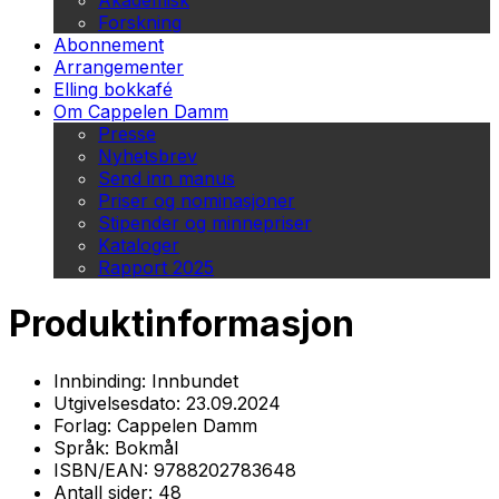
Akademisk
Forskning
Abonnement
Arrangementer
Elling bokkafé
Om Cappelen Damm
Presse
Nyhetsbrev
Send inn manus
Priser og nominasjoner
Stipender og minnepriser
Kataloger
Rapport 2025
Produktinformasjon
Innbinding:
Innbundet
Utgivelsesdato:
23.09.2024
Forlag:
Cappelen Damm
Språk:
Bokmål
ISBN/EAN:
9788202783648
Antall sider:
48