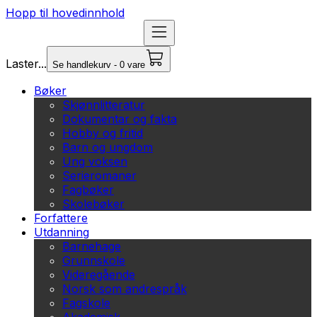
Hopp til hovedinnhold
Laster...
Se handlekurv - 0 vare
Bøker
Skjønnlitteratur
Dokumentar og fakta
Hobby og fritid
Barn og ungdom
Ung voksen
Serieromaner
Fagbøker
Skolebøker
Forfattere
Utdanning
Barnehage
Grunnskole
Videregående
Norsk som andrespråk
Fagskole