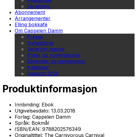
Akademisk
Forskning
Abonnement
Arrangementer
Elling bokkafé
Om Cappelen Damm
Presse
Nyhetsbrev
Send inn manus
Priser og nominasjoner
Stipender og minnepriser
Kataloger
Rapport 2025
Produktinformasjon
Innbinding:
Ebok
Utgivelsesdato:
13.03.2018
Forlag:
Cappelen Damm
Språk:
Bokmål
ISBN/EAN:
9788202576349
Originaltittel:
The Carnivorous Carnival