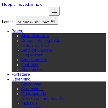
Hopp til hovedinnhold
Laster...
Se handlekurv - 0 vare
Bøker
Skjønnlitteratur
Dokumentar og fakta
Hobby og fritid
Barn og ungdom
Ung voksen
Serieromaner
Fagbøker
Skolebøker
Forfattere
Utdanning
Barnehage
Grunnskole
Videregående
Norsk som andrespråk
Fagskole