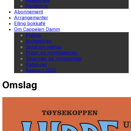
Akademisk
Forskning
Abonnement
Arrangementer
Elling bokkafé
Om Cappelen Damm
Presse
Nyhetsbrev
Send inn manus
Priser og nominasjoner
Stipender og minnepriser
Kataloger
Rapport 2025
Omslag