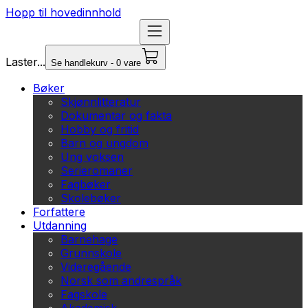
Hopp til hovedinnhold
Laster...
Se handlekurv - 0 vare
Bøker
Skjønnlitteratur
Dokumentar og fakta
Hobby og fritid
Barn og ungdom
Ung voksen
Serieromaner
Fagbøker
Skolebøker
Forfattere
Utdanning
Barnehage
Grunnskole
Videregående
Norsk som andrespråk
Fagskole