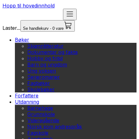
Hopp til hovedinnhold
Laster...
Se handlekurv - 0 vare
Bøker
Skjønnlitteratur
Dokumentar og fakta
Hobby og fritid
Barn og ungdom
Ung voksen
Serieromaner
Fagbøker
Skolebøker
Forfattere
Utdanning
Barnehage
Grunnskole
Videregående
Norsk som andrespråk
Fagskole