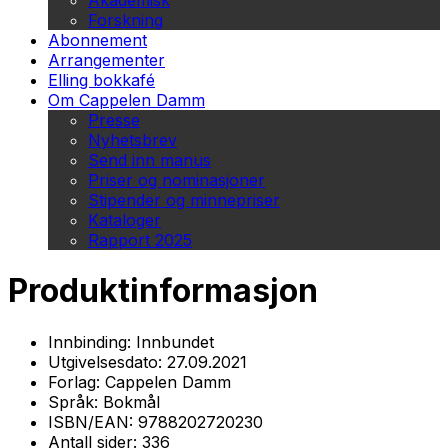
Akademisk
Forskning
Abonnement
Arrangementer
Elling bokkafé
Om Cappelen Damm
Presse
Nyhetsbrev
Send inn manus
Priser og nominasjoner
Stipender og minnepriser
Kataloger
Rapport 2025
Produktinformasjon
Innbinding:
Innbundet
Utgivelsesdato:
27.09.2021
Forlag:
Cappelen Damm
Språk:
Bokmål
ISBN/EAN:
9788202720230
Antall sider:
336