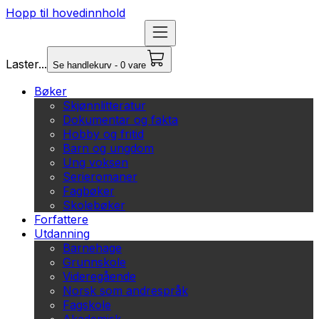
Hopp til hovedinnhold
Laster...
Se handlekurv - 0 vare
Bøker
Skjønnlitteratur
Dokumentar og fakta
Hobby og fritid
Barn og ungdom
Ung voksen
Serieromaner
Fagbøker
Skolebøker
Forfattere
Utdanning
Barnehage
Grunnskole
Videregående
Norsk som andrespråk
Fagskole