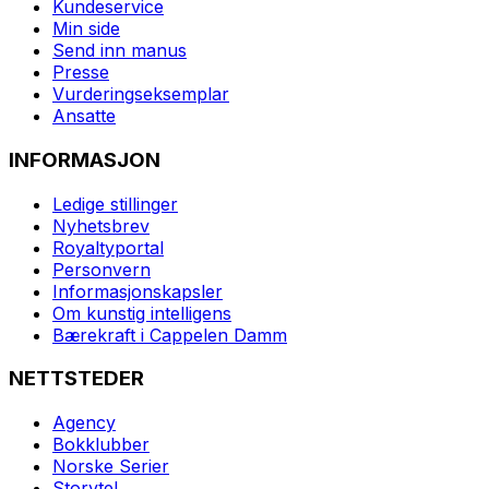
Kundeservice
Min side
Send inn manus
Presse
Vurderingseksemplar
Ansatte
INFORMASJON
Ledige stillinger
Nyhetsbrev
Royaltyportal
Personvern
Informasjonskapsler
Om kunstig intelligens
Bærekraft i Cappelen Damm
NETTSTEDER
Agency
Bokklubber
Norske Serier
Storytel