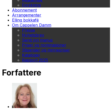
Akademisk
Forskning
Abonnement
Arrangementer
Elling bokkafé
Om Cappelen Damm
Presse
Nyhetsbrev
Send inn manus
Priser og nominasjoner
Stipender og minnepriser
Kataloger
Rapport 2025
Forfattere