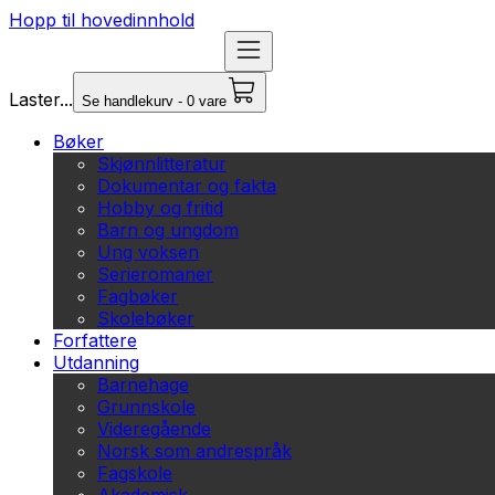
Hopp til hovedinnhold
Laster...
Se handlekurv - 0 vare
Bøker
Skjønnlitteratur
Dokumentar og fakta
Hobby og fritid
Barn og ungdom
Ung voksen
Serieromaner
Fagbøker
Skolebøker
Forfattere
Utdanning
Barnehage
Grunnskole
Videregående
Norsk som andrespråk
Fagskole