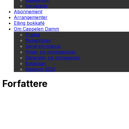
Akademisk
Forskning
Abonnement
Arrangementer
Elling bokkafé
Om Cappelen Damm
Presse
Nyhetsbrev
Send inn manus
Priser og nominasjoner
Stipender og minnepriser
Kataloger
Rapport 2025
Forfattere