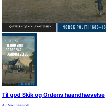
Til god Skik og Ordens haandhævelse
Av Geir Heivoll