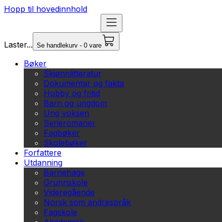
Hopp til hovedinnhold
Laster...
Se handlekurv - 0 vare
Bøker
Skjønnlitteratur
Dokumentar og fakta
Hobby og fritid
Barn og ungdom
Ung voksen
Serieromaner
Fagbøker
Skolebøker
Forfattere
Utdanning
Barnehage
Grunnskole
Videregående
Norsk som andrespråk
Fagskole