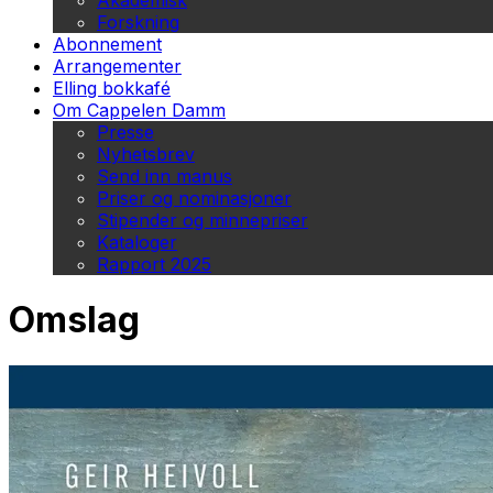
Akademisk
Forskning
Abonnement
Arrangementer
Elling bokkafé
Om Cappelen Damm
Presse
Nyhetsbrev
Send inn manus
Priser og nominasjoner
Stipender og minnepriser
Kataloger
Rapport 2025
Omslag