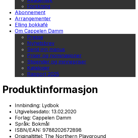
Akademisk
Forskning
Abonnement
Arrangementer
Elling bokkafé
Om Cappelen Damm
Presse
Nyhetsbrev
Send inn manus
Priser og nominasjoner
Stipender og minnepriser
Kataloger
Rapport 2025
Produktinformasjon
Innbinding:
Lydbok
Utgivelsesdato:
13.02.2020
Forlag:
Cappelen Damm
Språk:
Bokmål
ISBN/EAN:
9788202672898
Originaltittel:
The Northern Playground