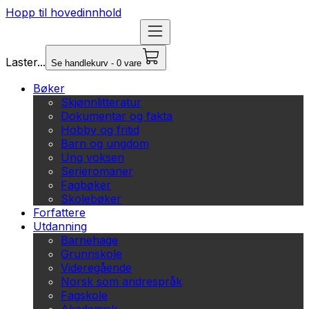
Hopp til hovedinnhold
Laster...
Se handlekurv - 0 vare
Bøker
Skjønnlitteratur
Dokumentar og fakta
Hobby og fritid
Barn og ungdom
Ung voksen
Serieromaner
Fagbøker
Skolebøker
Forfattere
Utdanning
Barnehage
Grunnskole
Videregående
Norsk som andrespråk
Fagskole