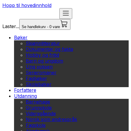
Hopp til hovedinnhold
Laster...
Se handlekurv - 0 vare
Bøker
Skjønnlitteratur
Dokumentar og fakta
Hobby og fritid
Barn og ungdom
Ung voksen
Serieromaner
Fagbøker
Skolebøker
Forfattere
Utdanning
Barnehage
Grunnskole
Videregående
Norsk som andrespråk
Fagskole