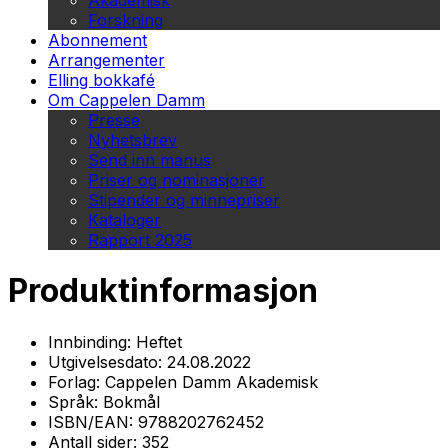
Akademisk
Forskning
Abonnement
Arrangementer
Elling bokkafé
Om Cappelen Damm
Presse
Nyhetsbrev
Send inn manus
Priser og nominasjoner
Stipender og minnepriser
Kataloger
Rapport 2025
Produktinformasjon
Innbinding:
Heftet
Utgivelsesdato:
24.08.2022
Forlag:
Cappelen Damm Akademisk
Språk:
Bokmål
ISBN/EAN:
9788202762452
Antall sider:
352