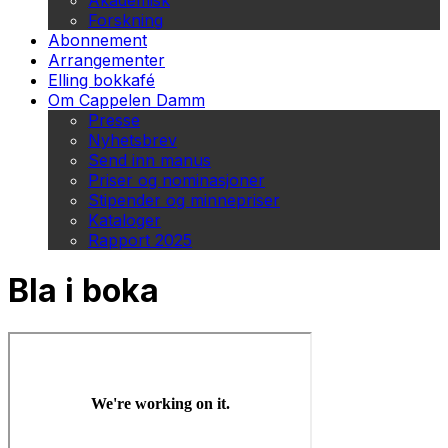
Akademisk
Forskning
Abonnement
Arrangementer
Elling bokkafé
Om Cappelen Damm
Presse
Nyhetsbrev
Send inn manus
Priser og nominasjoner
Stipender og minnepriser
Kataloger
Rapport 2025
Bla i boka