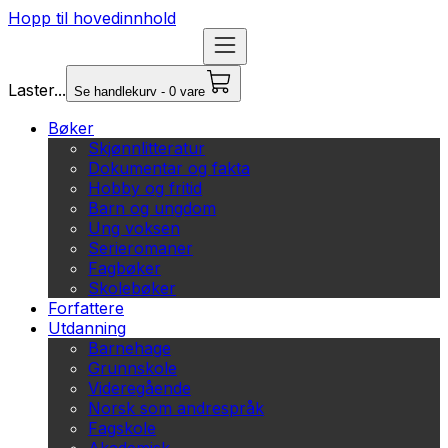
Hopp til hovedinnhold
Laster...
Se handlekurv - 0 vare
Bøker
Skjønnlitteratur
Dokumentar og fakta
Hobby og fritid
Barn og ungdom
Ung voksen
Serieromaner
Fagbøker
Skolebøker
Forfattere
Utdanning
Barnehage
Grunnskole
Videregående
Norsk som andrespråk
Fagskole