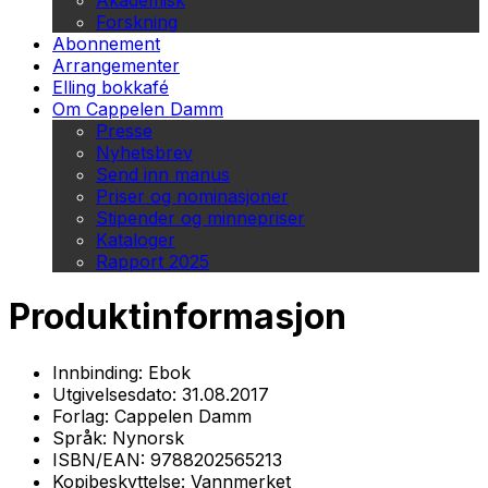
Akademisk
Forskning
Abonnement
Arrangementer
Elling bokkafé
Om Cappelen Damm
Presse
Nyhetsbrev
Send inn manus
Priser og nominasjoner
Stipender og minnepriser
Kataloger
Rapport 2025
Produktinformasjon
Innbinding:
Ebok
Utgivelsesdato:
31.08.2017
Forlag:
Cappelen Damm
Språk:
Nynorsk
ISBN/EAN:
9788202565213
Kopibeskyttelse:
Vannmerket