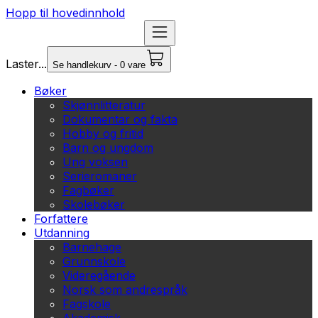
Hopp til hovedinnhold
Laster...
Se handlekurv - 0 vare
Bøker
Skjønnlitteratur
Dokumentar og fakta
Hobby og fritid
Barn og ungdom
Ung voksen
Serieromaner
Fagbøker
Skolebøker
Forfattere
Utdanning
Barnehage
Grunnskole
Videregående
Norsk som andrespråk
Fagskole