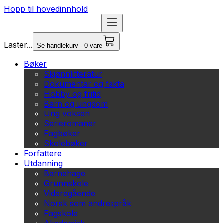
Hopp til hovedinnhold
Laster...
Se handlekurv - 0 vare
Bøker
Skjønnlitteratur
Dokumentar og fakta
Hobby og fritid
Barn og ungdom
Ung voksen
Serieromaner
Fagbøker
Skolebøker
Forfattere
Utdanning
Barnehage
Grunnskole
Videregående
Norsk som andrespråk
Fagskole