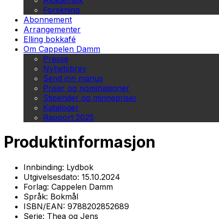
Akademisk
Forskning
Abonnement
Arrangementer
Elling bokkafé
Om Cappelen Damm
Presse
Nyhetsbrev
Send inn manus
Priser og nominasjoner
Stipender og minnepriser
Kataloger
Rapport 2025
Produktinformasjon
Innbinding:
Lydbok
Utgivelsesdato:
15.10.2024
Forlag:
Cappelen Damm
Språk:
Bokmål
ISBN/EAN:
9788202852689
Serie:
Thea og Jens