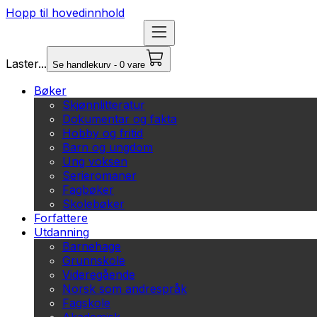
Hopp til hovedinnhold
Laster...
Se handlekurv - 0 vare
Bøker
Skjønnlitteratur
Dokumentar og fakta
Hobby og fritid
Barn og ungdom
Ung voksen
Serieromaner
Fagbøker
Skolebøker
Forfattere
Utdanning
Barnehage
Grunnskole
Videregående
Norsk som andrespråk
Fagskole