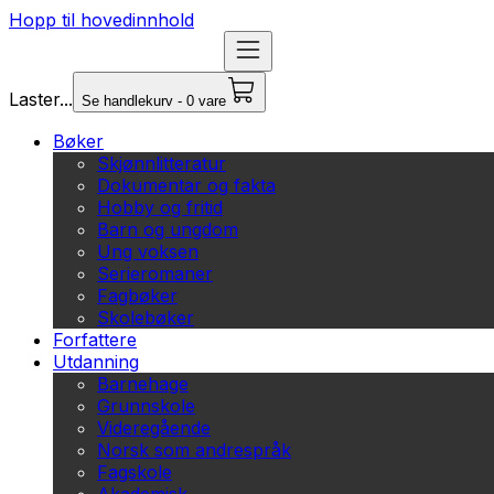
Hopp til hovedinnhold
Laster...
Se handlekurv - 0 vare
Bøker
Skjønnlitteratur
Dokumentar og fakta
Hobby og fritid
Barn og ungdom
Ung voksen
Serieromaner
Fagbøker
Skolebøker
Forfattere
Utdanning
Barnehage
Grunnskole
Videregående
Norsk som andrespråk
Fagskole