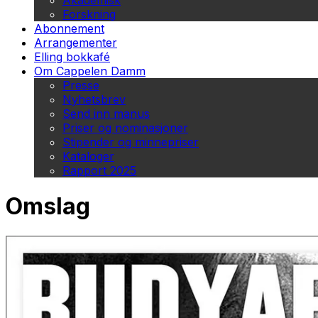
Akademisk
Forskning
Abonnement
Arrangementer
Elling bokkafé
Om Cappelen Damm
Presse
Nyhetsbrev
Send inn manus
Priser og nominasjoner
Stipender og minnepriser
Kataloger
Rapport 2025
Omslag