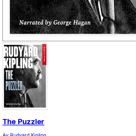
The Puzzler
Av Rudyard Kipling