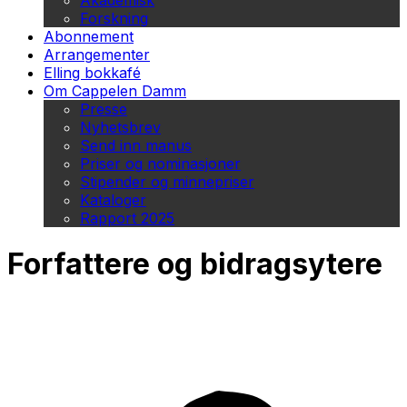
Akademisk
Forskning
Abonnement
Arrangementer
Elling bokkafé
Om Cappelen Damm
Presse
Nyhetsbrev
Send inn manus
Priser og nominasjoner
Stipender og minnepriser
Kataloger
Rapport 2025
Forfattere og bidragsytere