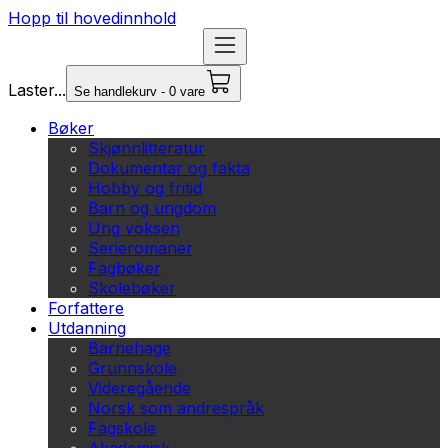
Hopp til hovedinnhold
Laster...
Se handlekurv - 0 vare
Bøker
Skjønnlitteratur
Dokumentar og fakta
Hobby og fritid
Barn og ungdom
Ung voksen
Serieromaner
Fagbøker
Skolebøker
Forfattere
Utdanning
Barnehage
Grunnskole
Videregående
Norsk som andrespråk
Fagskole