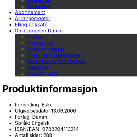
Akademisk
Forskning
Abonnement
Arrangementer
Elling bokkafé
Om Cappelen Damm
Presse
Nyhetsbrev
Send inn manus
Priser og nominasjoner
Stipender og minnepriser
Kataloger
Rapport 2025
Produktinformasjon
Innbinding:
Eske
Utgivelsesdato:
13.06.2006
Forlag:
Damm
Språk:
Engelsk
ISBN/EAN:
9788204113214
Antall sider:
288