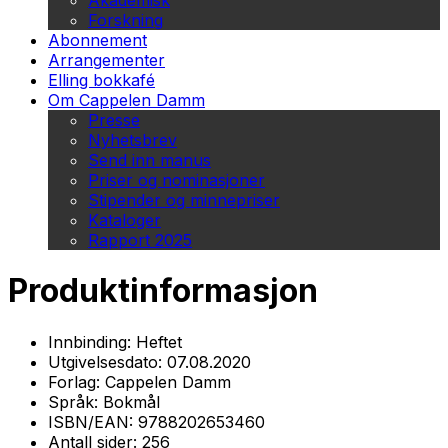
Akademisk
Forskning
Abonnement
Arrangementer
Elling bokkafé
Om Cappelen Damm
Presse
Nyhetsbrev
Send inn manus
Priser og nominasjoner
Stipender og minnepriser
Kataloger
Rapport 2025
Produktinformasjon
Innbinding:
Heftet
Utgivelsesdato:
07.08.2020
Forlag:
Cappelen Damm
Språk:
Bokmål
ISBN/EAN:
9788202653460
Antall sider:
256