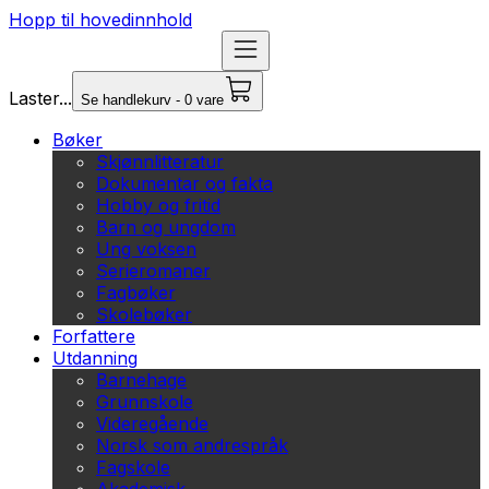
Hopp til hovedinnhold
Laster...
Se handlekurv - 0 vare
Bøker
Skjønnlitteratur
Dokumentar og fakta
Hobby og fritid
Barn og ungdom
Ung voksen
Serieromaner
Fagbøker
Skolebøker
Forfattere
Utdanning
Barnehage
Grunnskole
Videregående
Norsk som andrespråk
Fagskole