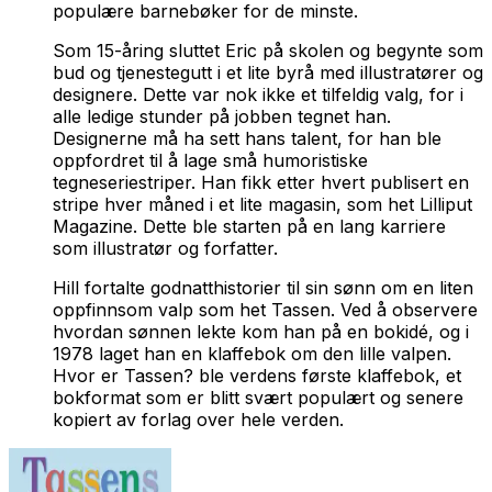
populære barnebøker for de minste.
Som 15-åring sluttet Eric på skolen og begynte som
bud og tjenestegutt i et lite byrå med illustratører og
designere. Dette var nok ikke et tilfeldig valg, for i
alle ledige stunder på jobben tegnet han.
Designerne må ha sett hans talent, for han ble
oppfordret til å lage små humoristiske
tegneseriestriper. Han fikk etter hvert publisert en
stripe hver måned i et lite magasin, som het Lilliput
Magazine. Dette ble starten på en lang karriere
som illustratør og forfatter.
Hill fortalte godnatthistorier til sin sønn om en liten
oppfinnsom valp som het Tassen. Ved å observere
hvordan sønnen lekte kom han på en bokidé, og i
1978 laget han en klaffebok om den lille valpen.
Hvor er Tassen?
ble verdens første klaffebok, et
bokformat som er blitt svært populært og senere
kopiert av forlag over hele verden.