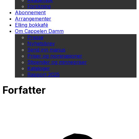
Akademisk
Forskning
Abonnement
Arrangementer
Elling bokkafé
Om Cappelen Damm
Presse
Nyhetsbrev
Send inn manus
Priser og nominasjoner
Stipender og minnepriser
Kataloger
Rapport 2025
Forfatter