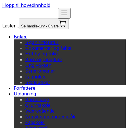
Hopp til hovedinnhold
Laster...
Se handlekurv - 0 vare
Bøker
Skjønnlitteratur
Dokumentar og fakta
Hobby og fritid
Barn og ungdom
Ung voksen
Serieromaner
Fagbøker
Skolebøker
Forfattere
Utdanning
Barnehage
Grunnskole
Videregående
Norsk som andrespråk
Fagskole